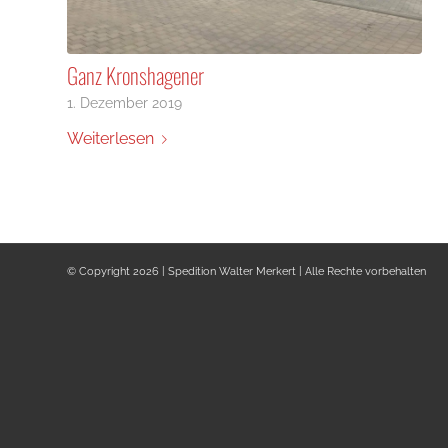
Ganz Kronshagener
1. Dezember 2019
Weiterlesen
© Copyright 2026 | Spedition Walter Merkert | Alle Rechte vorbehalten